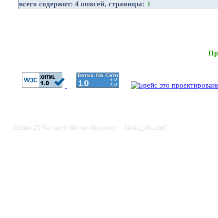
всего содержит:
4 описей
, страницы:
1
Пр
[Errno 2] No such file or directory: './links_db.xml'