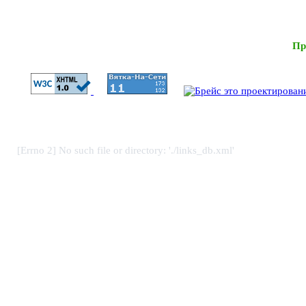
Пр
[Errno 2] No such file or directory: './links_db.xml'