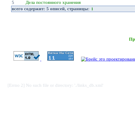
5
Дела постоянного хранения
всего содержит:
5 описей
, страницы:
1
Пр
[Errno 2] No such file or directory: './links_db.xml'