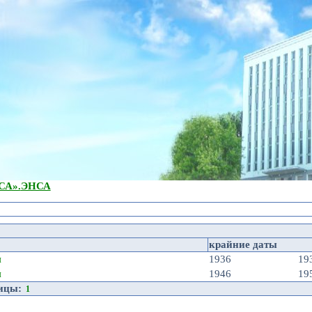
А».
ЭНСА
крайние даты
я
1936
19
я
1946
19
ницы:
1