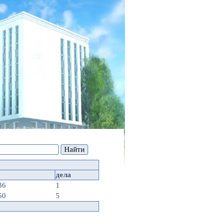
дела
36
1
50
5