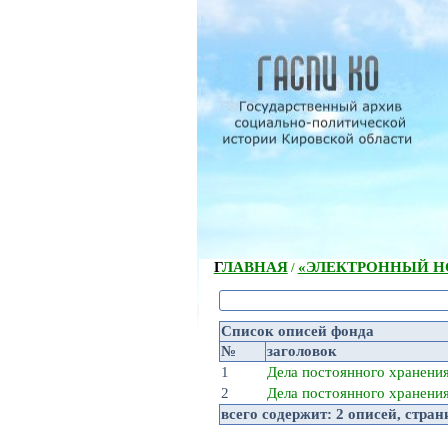
ГЛАВНАЯ
«ЭЛЕКТРОННЫЙ НС
/
Список описей фонда
№
заголовок
1
Дела постоянного хранени
2
Дела постоянного хранени
всего содержит:
2 описей
, стра