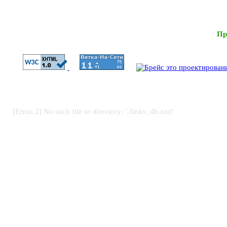
Пр
[Errno 2] No such file or directory: './links_db.xml'