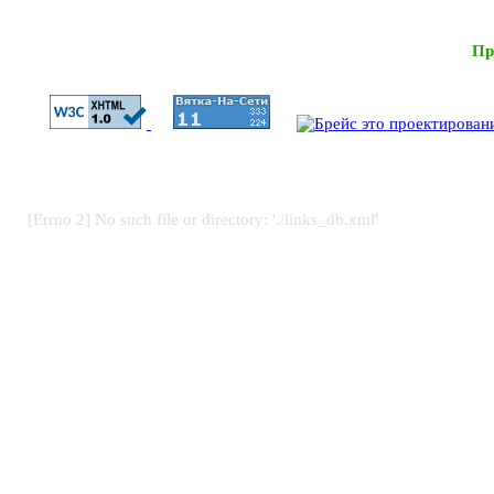
Пр
[Errno 2] No such file or directory: './links_db.xml'