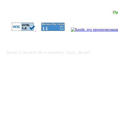
Пр
[Errno 2] No such file or directory: './links_db.xml'