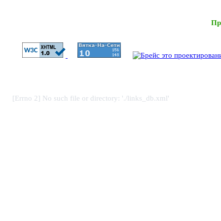
Пр
[Errno 2] No such file or directory: './links_db.xml'