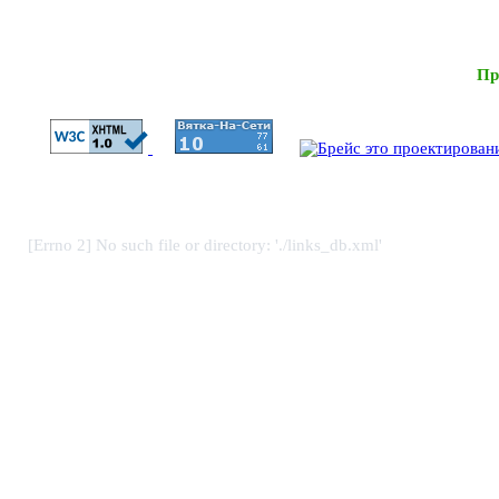
Пр
[Errno 2] No such file or directory: './links_db.xml'