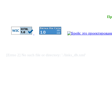
Пр
[Errno 2] No such file or directory: './links_db.xml'