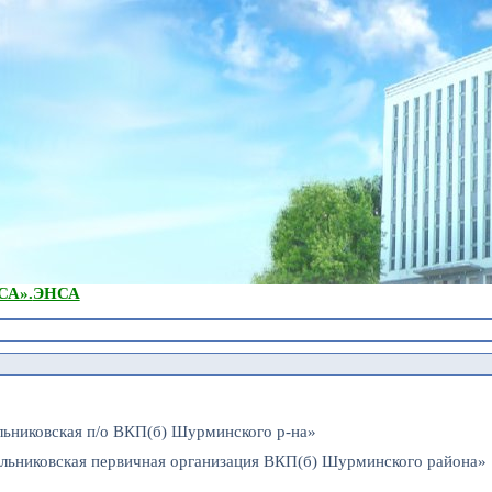
А».
ЭНСА
льниковская п/о ВКП(б) Шурминского р-на»
альниковская первичная организация ВКП(б) Шурминского района»