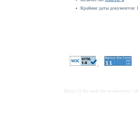
Крайние даты документов: 1
[Errno 2] No such file or directory: './