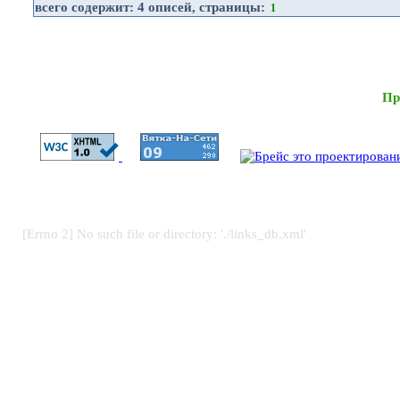
всего содержит:
4 описей
, страницы:
1
Пр
[Errno 2] No such file or directory: './links_db.xml'