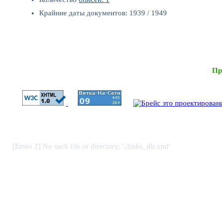
Крайние даты документов: 1939 / 1949
Пр
[Errno 2] No such file or directory: './links_db.xml'