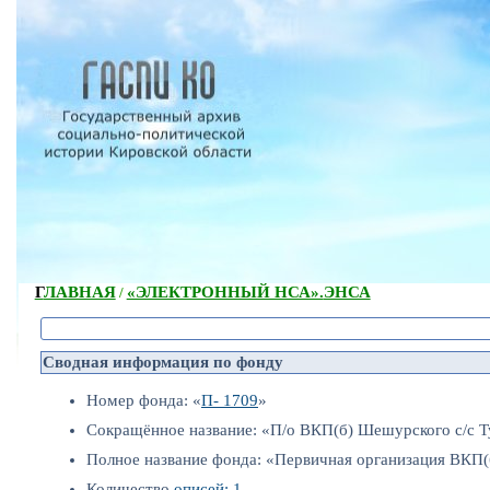
ГЛАВНАЯ
«ЭЛЕКТРОННЫЙ НСА».
ЭНСА
/
Сводная информация по фонду
Номер фонда: «
П- 1709
»
Сокращённое название: «П/о ВКП(б) Шешурского с/с Т
Полное название фонда: «Первичная организация ВКП(
Количество
описей: 1