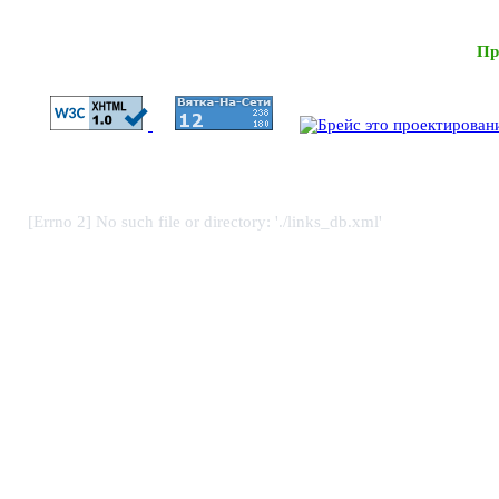
Пр
[Errno 2] No such file or directory: './links_db.xml'